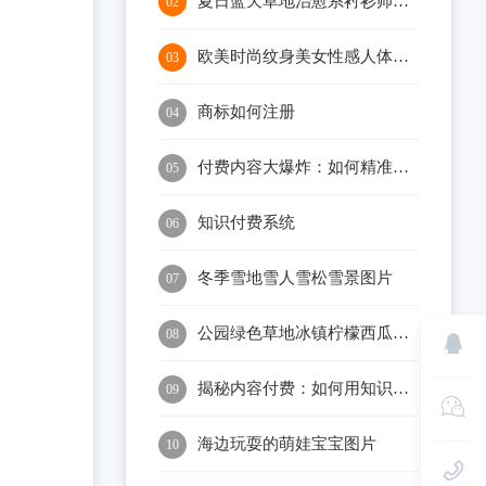
夏日蓝天草地治愈系衬衫帅哥图片
02
欧美时尚纹身美女性感人体摄影图片
03
商标如何注册
04
付费内容大爆炸：如何精准捕捉知识价值
05
知识付费系统
06
冬季雪地雪人雪松雪景图片
07
公园绿色草地冰镇柠檬西瓜摄影图片
08
揭秘内容付费：如何用知识变现改变人生轨迹？
09
海边玩耍的萌娃宝宝图片
10