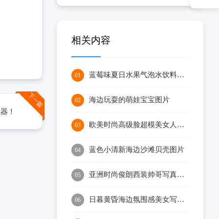
相关内容
蓝莓味夏日水果气泡水饮料图片
01
下一篇
海边玩耍的萌娃宝宝图片
02
武器！
欧美时尚高级脸超模美女人像摄影图片
03
蓝色小清新海边沙滩贝壳图片
04
亚洲时尚俊朗西装帅哥写真图片
05
日暮黄昏海边氛围感美女写真图片
06